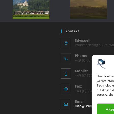
Kontakt
3dvisuell
Pommernring 92 // 76
Phone:
+49 [0]6348 615 359
Mobile:
+49 [0]170 2035874
Um dir ein 
Geräteinfor
Technologie
Fax:
auf dieser 
+49 [0]6348 615 616
zurückziehs
Email:
info@3dvisuell.de
Akze