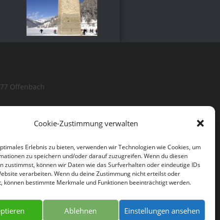
877 Offenbach
Cookie-Zustimmung verwalten
optimales Erlebnis zu bieten, verwenden wir Technologien wie Cookies, um
mationen zu speichern und/oder darauf zuzugreifen. Wenn du diesen
n zustimmst, können wir Daten wie das Surfverhalten oder eindeutige IDs
Website verarbeiten. Wenn du deine Zustimmung nicht erteilst oder
t, können bestimmte Merkmale und Funktionen beeinträchtigt werden.
ptieren
Ablehnen
Einstellungen ansehen