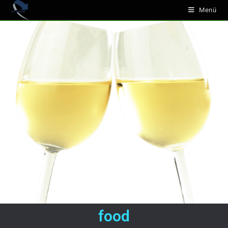
Menü
food